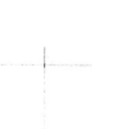
Anneaux et du Hobbit, un capitaine de Númenor
prêt à diriger ses hommes sur le champ de bataille.
#dessin #fanart #croquis #draw #sketch #carte
#card #leseigneurdesanneaux #tolkien #hobbit
#seigneurdesanneaux #thelordoftherings
#lordoftherings #sda #lo