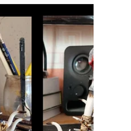
C’est un personnage que j’apprécie
beaucoup, notamment pour son design doux,
son apparence féerique et sa place
importante dans l’univers de Fairy Tail. Pour
cette première étape, je me concentre surtout
sur la pose, la silhouette, les cheveux et
l’expression générale du personnage. Une
étape de recherche avant la couleur Ce