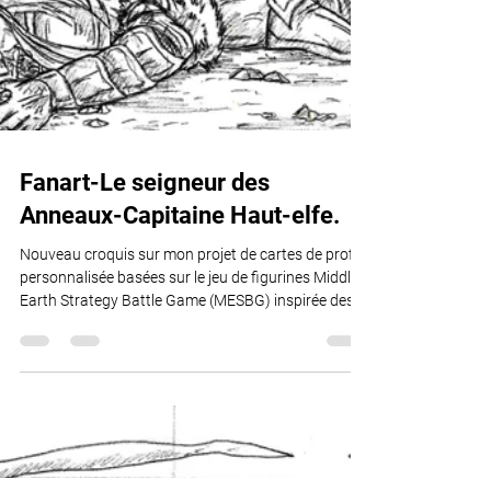
Fanart-Le seigneur des
Anneaux-Capitaine Haut-elfe.
Nouveau croquis sur mon projet de cartes de profils
personnalisée basées sur le jeu de figurines Middle
Earth Strategy Battle Game (MESBG) inspirée des
livres et des films sur la saga du Seigneur des
Anneaux et du Hobbit, un Capitaine Haut-elfe prêt à
diriger ses soldats sur le champ de bataille. #dessin
#fanart #croquis #draw #sketch #carte #card
#leseigneurdesanneaux #tolkien #hobbit