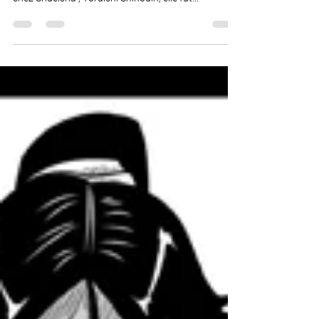
héroïne issu du manga Bleach de Tite Kubo édité
chez Shueisha , Yoruichi Shihouin, elle fut...