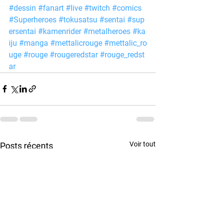
#dessin
#fanart
#live
#twitch
#comics
#Superheroes
#tokusatsu
#sentai
#sup
ersentai
#kamenrider
#metalheroes
#ka
iju
#manga
#mettalicrouge
#mettalic_ro
uge
#rouge
#rougeredstar
#rouge_redst
ar
Voir tout
Posts récents