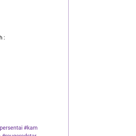
 : 
persentai
#kam
e
#rougeredstar