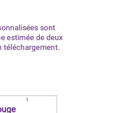
À PROPOS
BLOG
CONTACT
sonnalisées sont
ée estimée de deux
n téléchargement.
.
ouge