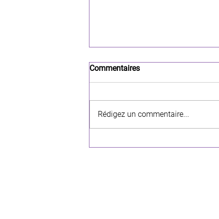
Commentaires
Rédigez un commentaire...
Fanart de Mavis Vermillon –
Croquis inspiré de Fairy Tail.