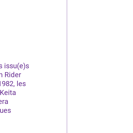
 issu(e)s 
n Rider 
982, les 
Keita 
era 
ues 