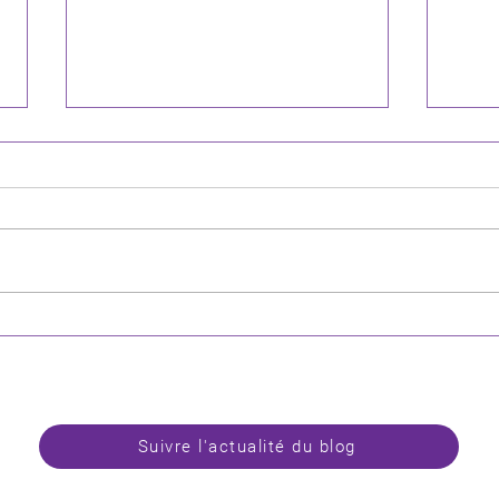
Mumakil WIP : avancée
Neko
peinture d’une figurine du
échan
Seigneur des Anneaux.
RPG e
Suivre l'actualité du blog