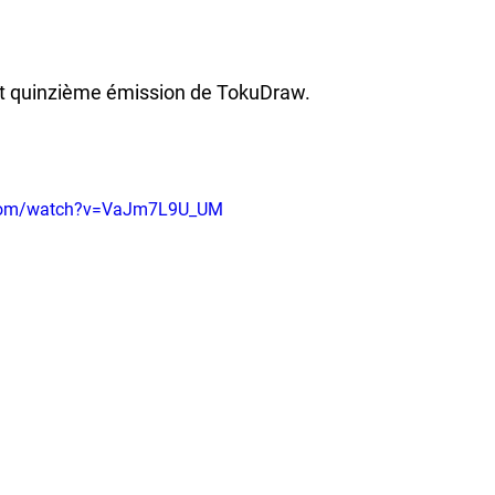
nt quinzième émission de TokuDraw.
.com/watch?v=VaJm7L9U_UM