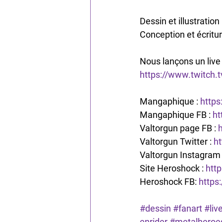
Dessin et illustratio
Conception et écritu
Nous lançons un live
https://www.twitch.t
Mangaphique : 
http
Mangaphique FB : 
ht
Valtorgun page FB : 
Valtorgun Twitter : 
ht
Valtorgun Instagram 
Site Heroshock : 
htt
Heroshock FB: 
https
#dessin
#fanart
#liv
enrider
#metalheroe