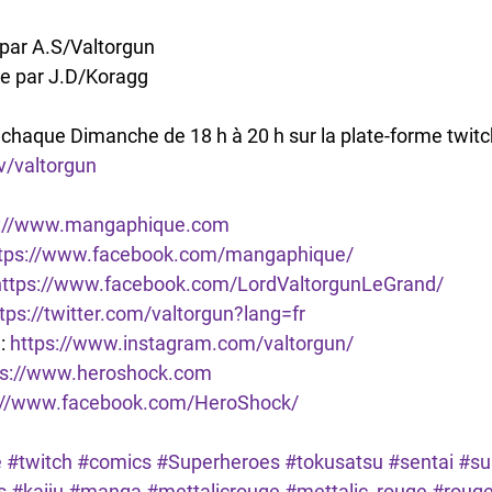
n par A.S/Valtorgun
re par J.D/Koragg
 chaque Dimanche de 18 h à 20 h sur la plate-forme twitch
v/valtorgun
s://www.mangaphique.com
tps://www.facebook.com/mangaphique/
https://www.facebook.com/LordValtorgunLeGrand/
tps://twitter.com/valtorgun?lang=fr
: 
https://www.instagram.com/valtorgun/
ps://www.heroshock.com
://www.facebook.com/HeroShock/
e
#twitch
#comics
#Superheroes
#tokusatsu
#sentai
#su
s
#kaiju
#manga
#mettalicrouge
#mettalic_rouge
#roug