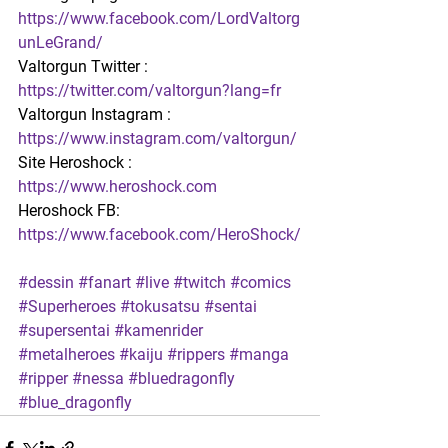
https://www.facebook.com/LordValtorg
unLeGrand/
Valtorgun Twitter : 
https://twitter.com/valtorgun?lang=fr
Valtorgun Instagram : 
https://www.instagram.com/valtorgun/
Site Heroshock : 
https://www.heroshock.com
Heroshock FB: 
https://www.facebook.com/HeroShock/
#dessin
#fanart
#live
#twitch
#comics
#Superheroes
#tokusatsu
#sentai
#supersentai
#kamenrider
#metalheroes
#kaiju
#rippers
#manga
#ripper
#nessa
#bluedragonfly
#blue_dragonfly