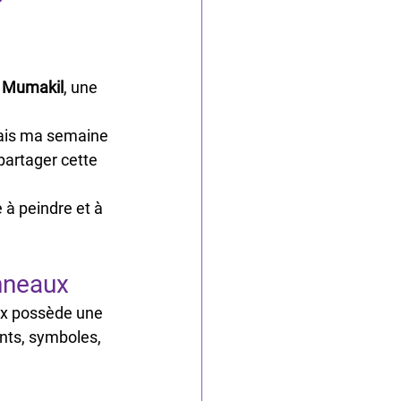
 
Mumakil
, une 
ais ma semaine 
partager cette 
à peindre et à 
Anneaux
ux possède une 
nts, symboles, 