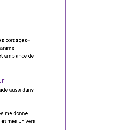
les cordages– 
’animal
 et ambiance de 
ur
aide aussi dans 
res me donne 
 et mes univers 