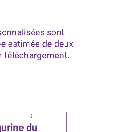
À PROPOS
BLOG
CONTACT
sonnalisées sont
ée estimée de deux
n téléchargement.
.
gurine du